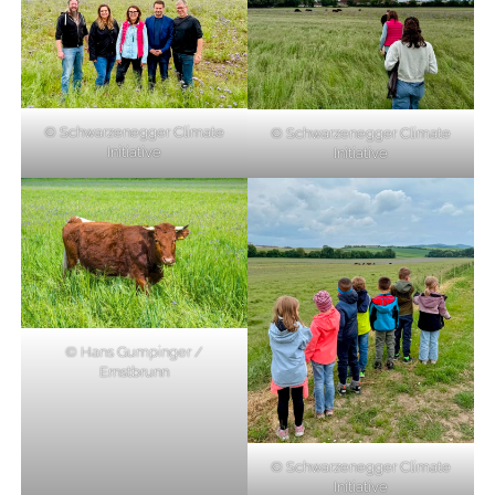
© Schwarzenegger Climate
© Schwarzenegger Climate
Initiative
Initiative
© Hans Gumpinger /
Ernstbrunn
© Schwarzenegger Climate
Initiative