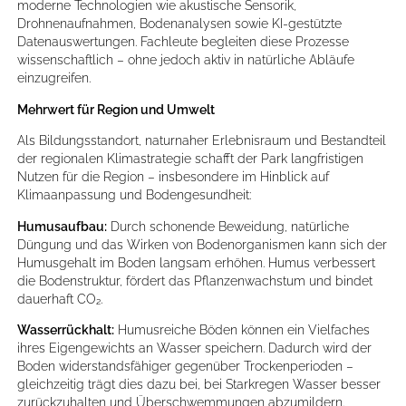
moderne Technologien wie akustische Sensorik,
Drohnenaufnahmen, Bodenanalysen sowie KI-gestützte
Datenauswertungen. Fachleute begleiten diese Prozesse
wissenschaftlich – ohne jedoch aktiv in natürliche Abläufe
einzugreifen.
Mehrwert für Region und Umwelt
Als Bildungsstandort, naturnaher Erlebnisraum und Bestandteil
der regionalen Klimastrategie schafft der Park langfristigen
Nutzen für die Region – insbesondere im Hinblick auf
Klimaanpassung und Bodengesundheit:
Humusaufbau:
Durch schonende Beweidung, natürliche
Düngung und das Wirken von Bodenorganismen kann sich der
Humusgehalt im Boden langsam erhöhen. Humus verbessert
die Bodenstruktur, fördert das Pflanzenwachstum und bindet
dauerhaft CO₂.
Wasserrückhalt:
Humusreiche Böden können ein Vielfaches
ihres Eigengewichts an Wasser speichern. Dadurch wird der
Boden widerstandsfähiger gegenüber Trockenperioden –
gleichzeitig trägt dies dazu bei, bei Starkregen Wasser besser
zurückzuhalten und Überschwemmungen abzumildern.