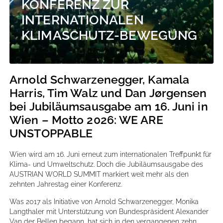
KONFERENZ ZUR
INTERNATIONALEN
KLIMASCHUTZ-BEWEGUNG
Arnold Schwarzenegger, Kamala
Harris, Tim Walz und Dan Jørgensen
bei Jubiläumsausgabe am 16. Juni in
Wien – Motto 2026: WE ARE
UNSTOPPABLE
Wien wird am 16. Juni erneut zum internationalen Treffpunkt für
Klima- und Umweltschutz. Doch die Jubiläumsausgabe des
AUSTRIAN WORLD SUMMIT markiert weit mehr als den
zehnten Jahrestag einer Konferenz.
Was 2017 als Initiative von Arnold Schwarzenegger, Monika
Langthaler mit Unterstützung von Bundespräsident Alexander
Van der Bellen begann, hat sich in den vergangenen zehn