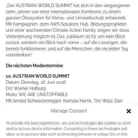
„Der AUSTRIAN WORLD SUMMIT hat sich in den vergangenen
zehn Jahren von einer internationalen Konferenz zu einem
ganzen Ökosystem für Klima- und Umweltschutz entwickelt.
Mit Kampagnen, dem AWS Solutions Hub, Bildungsprojekten
und einer wachsenden Climate Action Family zeigen wir, dass
Veränderung möglich ist. Das Jubiläum ist für uns kein Blick
zurück, sondern ein Blick nach vorne – auf die Lösungen, die
bereits funktionieren, und auf die Menschen, die sie jeden Tag
vorantreiben.“
Die nächsten Medientermine
10. AUSTRIAN WORLD SUMMIT
Datum: Dienstag, 16. Juni 2026
Ort: Wiener Hofburg
Motto: WE ARE UNSTOPPABLE
Mit Arnold Schwarzenegger, Kamala Harris, Tim Walz, Dan
Jørgensen und vielen weiteren internationalen Gästen.
Manage Consent
Akkreditierung
dringend erforderlich.
To provide the best experiences, we use technologies like cookies to store
AWS Solutions Hub Day
and/or access device information. Consenting to these technologies will
Datum: Mittwoch, 17. Juni 2026
allow us to process data such as browsing behavior or unique IDs on this