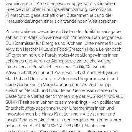
Gemeinsam mit Arnold Schwarzenegger wird sie in einem
Fireside Chat über Führungsverantwortung, Demokratie,
Klimaschutz, gesellschaftlichen Zusammenhalt und die
Herausforderungen einer sich wandelnden Welt sprechen.
Zu den weiteren besonderen Gästen der Jubiläumsausgabe
zählen Tim Walz, Gouverneur von Minnesota, Dan Jørgensen,
EU-Kommissar für Energie und Wohnen, Unternehmerin und
Aktivistin Heather Mills, die Food-Creatorin Maya Leinenbach
(„Fitgreenmind“), die Paralympics-Medaillengewinner:innen
Johannes und Veronika Aigner sowie zahlreiche weitere
internationale Persönlichkeiten aus Politik, Wirtschaft,
Wissenschaft, Kultur und Zivilgesellschaft. Auch Hollywood-
Star Richard Gere wird per Video des Programms sein und
seine Gedanken zu Verantwortung und der Verbindung
zwischen Mensch und Natur teilen. Gemeinsam stehen die
Gäste für die Vielfalt der Stimmen, die der AUSTRIAN WORLD
SUMMIT seit zehn Jahren zusammenbringt – von politischen
Entscheidungs-träger:innen über Unternehmer:innen und
Innovator:innen bis hin zu Künstler:innen, Aktivist:innen und
jungen Changemaker:innen. In den vergangenen zehn Jahren
haben beim AUSTRIAN WORLD SUMMIT Staats- und
Regierungschefs, Wissenschaftler:innen, Unternehmer:innen,